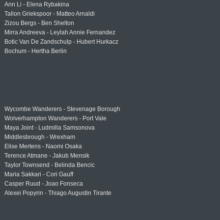
Ann Li - Elena Rybakina
Tallon Griekspoor - Matteo Arnaldi
Zizou Bergs - Ben Shelton
Mirra Andreeva - Leylah Annie Fernandez
Botic Van De Zandschulp - Hubert Hurkacz
Bochum - Hertha Berlin
Wycombe Wanderers - Stevenage Borough
Wolverhampton Wanderers - Port Vale
Maya Joint - Ludmilla Samsonova
Middlesbrough - Wrexham
Elise Mertens - Naomi Osaka
Terence Atmane - Jakub Mensik
Taylor Townsend - Belinda Bencic
Maria Sakkari - Cori Gauff
Casper Ruud - Joao Fonseca
Alexei Popyrin - Thiago Augustin Tirante