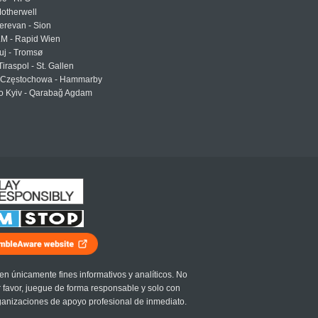
otherwell
erevan - Sion
LM - Rapid Wien
uj - Tromsø
Tiraspol - St. Gallen
Częstochowa - Hammarby
 Kyiv - Qarabağ Agdam
en únicamente fines informativos y analíticos. No
r favor, juegue de forma responsable y solo con
ganizaciones de apoyo profesional de inmediato.