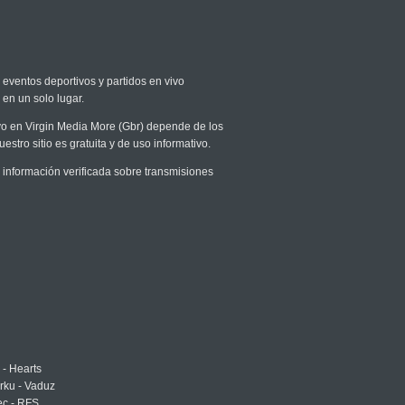
 eventos deportivos y partidos en vivo
 en un solo lugar.
ivo en Virgin Media More (Gbr) depende de los
stro sitio es gratuita y de uso informativo.
información verificada sobre transmisiones
 - Hearts
urku - Vaduz
ec - RFS