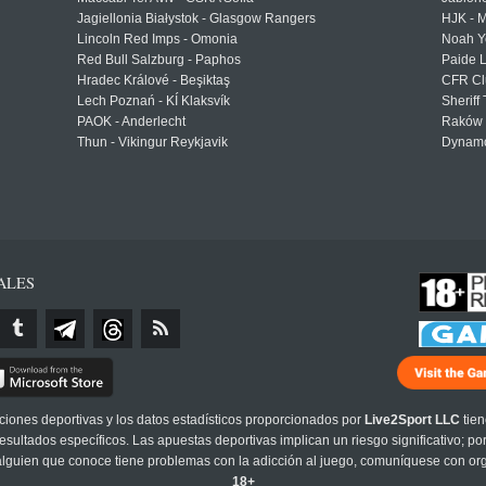
Jagiellonia Białystok - Glasgow Rangers
HJK - M
Lincoln Red Imps - Omonia
Noah Y
Red Bull Salzburg - Paphos
Paide 
Hradec Králové - Beşiktaş
CFR Cl
Lech Poznań - KÍ Klaksvík
Sheriff 
PAOK - Anderlecht
Raków 
Thun - Vikingur Reykjavik
Dynamo
ALES
cciones deportivas y los datos estadísticos proporcionados por
Live2Sport LLC
tien
sultados específicos. Las apuestas deportivas implican un riesgo significativo; po
 alguien que conoce tiene problemas con la adicción al juego, comuníquese con or
18+