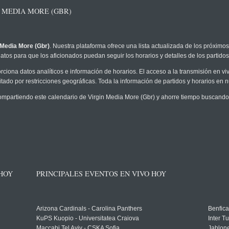
 MEDIA MORE (GBR)
 Media More (Gbr)
. Nuestra plataforma ofrece una lista actualizada de los próximos
atos para que los aficionados puedan seguir los horarios y detalles de los partidos
rciona datos analíticos e información de horarios. El acceso a la transmisión en v
tado por restricciones geográficas. Toda la información de partidos y horarios en nue
partiendo este calendario de Virgin Media More (Gbr) y ahorre tiempo buscando 
 HOY
PRINCIPALES EVENTOS EN VIVO HOY
Arizona Cardinals - Carolina Panthers
Benfica
KuPS Kuopio - Universitatea Craiova
Inter T
Maccabi Tel Aviv - CSKA Sofia
Jablon