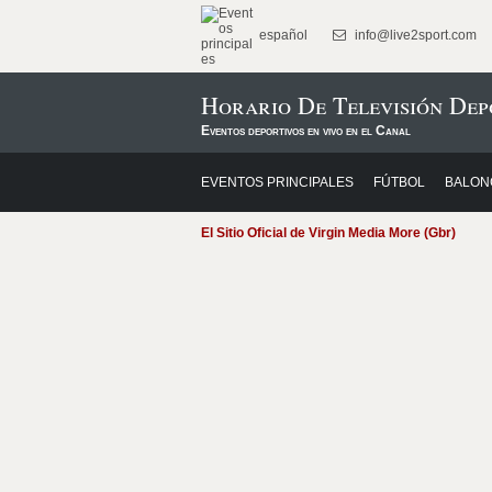
español
info@live2sport.com
Horario De Televisión Dep
Eventos deportivos en vivo en el Canal
EVENTOS PRINCIPALES
FÚTBOL
BALON
El Sitio Oficial de Virgin Media More (Gbr)