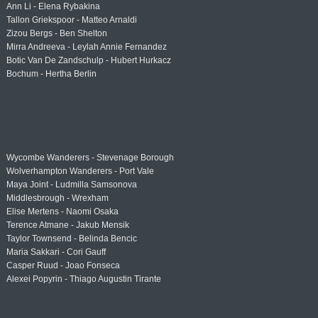
Ann Li - Elena Rybakina
Tallon Griekspoor - Matteo Arnaldi
Zizou Bergs - Ben Shelton
Mirra Andreeva - Leylah Annie Fernandez
Botic Van De Zandschulp - Hubert Hurkacz
Bochum - Hertha Berlin
Wycombe Wanderers - Stevenage Borough
Wolverhampton Wanderers - Port Vale
Maya Joint - Ludmilla Samsonova
Middlesbrough - Wrexham
Elise Mertens - Naomi Osaka
Terence Atmane - Jakub Mensik
Taylor Townsend - Belinda Bencic
Maria Sakkari - Cori Gauff
Casper Ruud - Joao Fonseca
Alexei Popyrin - Thiago Augustin Tirante