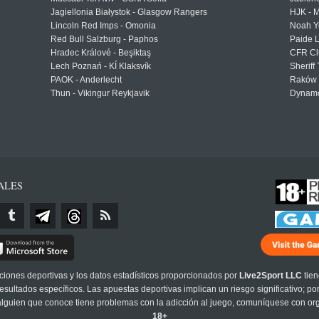
Jagiellonia Białystok - Glasgow Rangers
HJK - M
Lincoln Red Imps - Omonia
Noah Y
Red Bull Salzburg - Paphos
Paide 
Hradec Králové - Beşiktaş
CFR Cl
Lech Poznań - KÍ Klaksvík
Sheriff 
PAOK - Anderlecht
Raków 
Thun - Vikingur Reykjavik
Dynamo
ALES
cciones deportivas y los datos estadísticos proporcionados por
Live2Sport LLC
tien
sultados específicos. Las apuestas deportivas implican un riesgo significativo; po
 alguien que conoce tiene problemas con la adicción al juego, comuníquese con or
18+