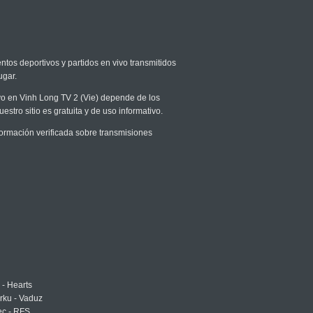
ntos deportivos y partidos en vivo transmitidos
ugar.
ivo en Vinh Long TV 2 (Vie) depende de los
stro sitio es gratuita y de uso informativo.
ormación verificada sobre transmisiones
 - Hearts
urku - Vaduz
ec - RFS