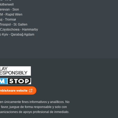
otherwell
erevan - Sion
LM - Rapid Wien
uj - Tromsø
Tiraspol - St. Gallen
Częstochowa - Hammarby
 Kyiv - Qarabağ Agdam
en únicamente fines informativos y analíticos. No
r favor, juegue de forma responsable y solo con
ganizaciones de apoyo profesional de inmediato.