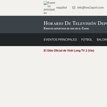
español
info@live2sport.com
Horario De Televisión Dep
Eventos deportivos en vivo en el Canal
EVENTOS PRINCIPALES
FÚTBOL
BALON
El Sitio Oficial de Vinh Long TV 2 (Vie)