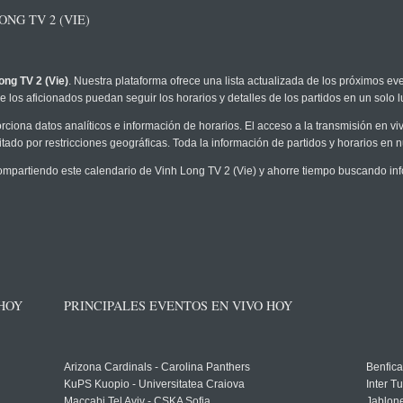
NG TV 2 (VIE)
ong TV 2 (Vie)
. Nuestra plataforma ofrece una lista actualizada de los próximos eve
 los aficionados puedan seguir los horarios y detalles de los partidos en un solo l
rciona datos analíticos e información de horarios. El acceso a la transmisión en v
tado por restricciones geográficas. Toda la información de partidos y horarios en nue
partiendo este calendario de Vinh Long TV 2 (Vie) y ahorre tiempo buscando inf
 HOY
PRINCIPALES EVENTOS EN VIVO HOY
Arizona Cardinals - Carolina Panthers
Benfica
KuPS Kuopio - Universitatea Craiova
Inter T
Maccabi Tel Aviv - CSKA Sofia
Jablon