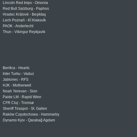
Lincoln Red Imps - Omonia
Red Bull Salzburg - Paphos
Hradec Králové - Beşiktaş
Lech Poznań - KÍ Klaksvík
PAOK - Anderlecht
Thun - Vikingur Reykjavik
Benfica - Hearts
Inter Turku - Vaduz
Jablonec - RFS
HJK - Motherwell
Noah Yerevan - Sion
Paide LM - Rapid Wien
CFR Cluj - Tromsø
Sheriff Tiraspol - St. Gallen
Raków Częstochowa - Hammarby
Dynamo Kyiv - Qarabağ Agdam