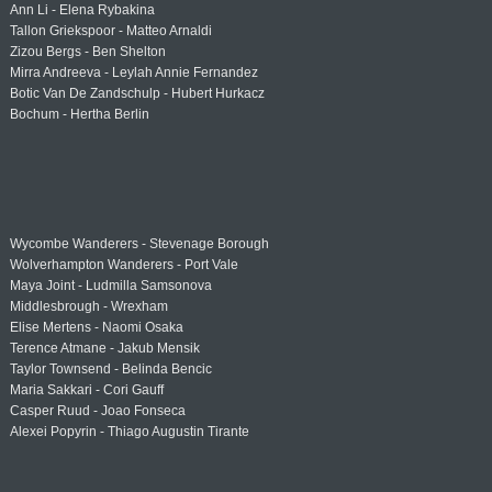
Ann Li - Elena Rybakina
Tallon Griekspoor - Matteo Arnaldi
Zizou Bergs - Ben Shelton
Mirra Andreeva - Leylah Annie Fernandez
Botic Van De Zandschulp - Hubert Hurkacz
Bochum - Hertha Berlin
Wycombe Wanderers - Stevenage Borough
Wolverhampton Wanderers - Port Vale
Maya Joint - Ludmilla Samsonova
Middlesbrough - Wrexham
Elise Mertens - Naomi Osaka
Terence Atmane - Jakub Mensik
Taylor Townsend - Belinda Bencic
Maria Sakkari - Cori Gauff
Casper Ruud - Joao Fonseca
Alexei Popyrin - Thiago Augustin Tirante