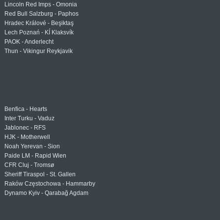
Lincoln Red Imps - Omonia
Red Bull Salzburg - Paphos
Hradec Králové - Beşiktaş
Lech Poznań - KÍ Klaksvík
PAOK - Anderlecht
Thun - Vikingur Reykjavik
Benfica - Hearts
Inter Turku - Vaduz
Jablonec - RFS
HJK - Motherwell
Noah Yerevan - Sion
Paide LM - Rapid Wien
CFR Cluj - Tromsø
Sheriff Tiraspol - St. Gallen
Raków Częstochowa - Hammarby
Dynamo Kyiv - Qarabağ Agdam