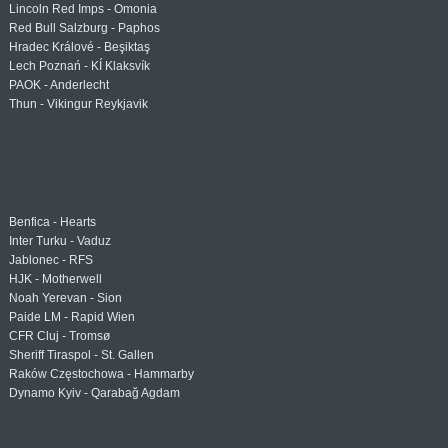
Lincoln Red Imps - Omonia
Red Bull Salzburg - Paphos
Hradec Králové - Beşiktaş
Lech Poznań - KÍ Klaksvík
PAOK - Anderlecht
Thun - Vikingur Reykjavik
Benfica - Hearts
Inter Turku - Vaduz
Jablonec - RFS
HJK - Motherwell
Noah Yerevan - Sion
Paide LM - Rapid Wien
CFR Cluj - Tromsø
Sheriff Tiraspol - St. Gallen
Raków Częstochowa - Hammarby
Dynamo Kyiv - Qarabağ Agdam