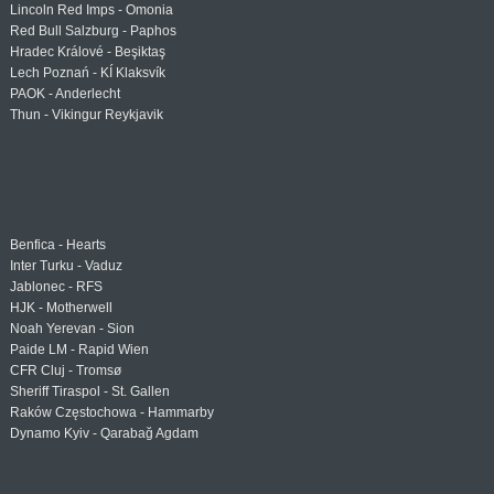
Lincoln Red Imps - Omonia
Red Bull Salzburg - Paphos
Hradec Králové - Beşiktaş
Lech Poznań - KÍ Klaksvík
PAOK - Anderlecht
Thun - Vikingur Reykjavik
Benfica - Hearts
Inter Turku - Vaduz
Jablonec - RFS
HJK - Motherwell
Noah Yerevan - Sion
Paide LM - Rapid Wien
CFR Cluj - Tromsø
Sheriff Tiraspol - St. Gallen
Raków Częstochowa - Hammarby
Dynamo Kyiv - Qarabağ Agdam