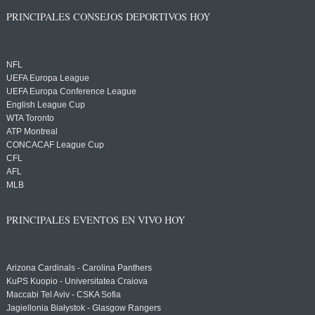
PRINCIPALES CONSEJOS DEPORTIVOS HOY
NFL
UEFA Europa League
UEFA Europa Conference League
English League Cup
WTA Toronto
ATP Montreal
CONCACAF League Cup
CFL
AFL
MLB
PRINCIPALES EVENTOS EN VIVO HOY
Arizona Cardinals - Carolina Panthers
KuPS Kuopio - Universitatea Craiova
Maccabi Tel Aviv - CSKA Sofia
Jagiellonia Białystok - Glasgow Rangers