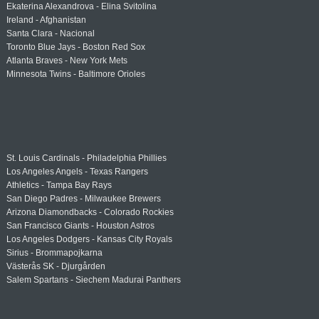
Ekaterina Alexandrova - Elina Svitolina
Ireland - Afghanistan
Santa Clara - Nacional
Toronto Blue Jays - Boston Red Sox
Atlanta Braves - New York Mets
Minnesota Twins - Baltimore Orioles
St. Louis Cardinals - Philadelphia Phillies
Los Angeles Angels - Texas Rangers
Athletics - Tampa Bay Rays
San Diego Padres - Milwaukee Brewers
Arizona Diamondbacks - Colorado Rockies
San Francisco Giants - Houston Astros
Los Angeles Dodgers - Kansas City Royals
Sirius - Brommapojkarna
Västerås SK - Djurgården
Salem Spartans - Siechem Madurai Panthers