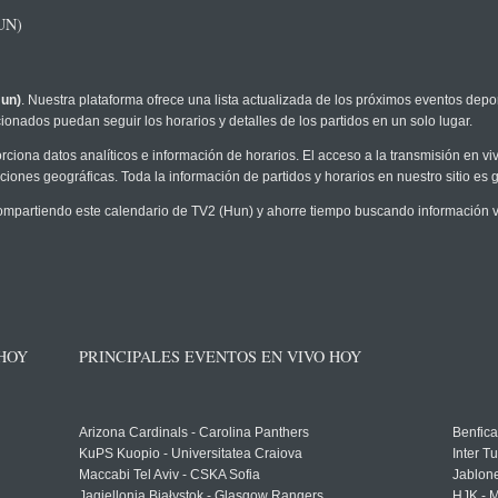
UN)
Hun)
. Nuestra plataforma ofrece una lista actualizada de los próximos eventos depor
ionados puedan seguir los horarios y detalles de los partidos en un solo lugar.
rciona datos analíticos e información de horarios. El acceso a la transmisión en 
ciones geográficas. Toda la información de partidos y horarios en nuestro sitio es g
partiendo este calendario de TV2 (Hun) y ahorre tiempo buscando información ve
 HOY
PRINCIPALES EVENTOS EN VIVO HOY
Arizona Cardinals - Carolina Panthers
Benfica
KuPS Kuopio - Universitatea Craiova
Inter T
Maccabi Tel Aviv - CSKA Sofia
Jablon
Jagiellonia Białystok - Glasgow Rangers
HJK - M