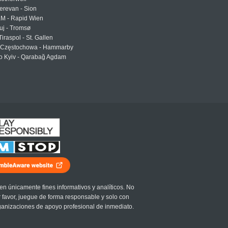
erevan - Sion
LM - Rapid Wien
uj - Tromsø
Tiraspol - St. Gallen
Częstochowa - Hammarby
 Kyiv - Qarabağ Agdam
en únicamente fines informativos y analíticos. No
r favor, juegue de forma responsable y solo con
ganizaciones de apoyo profesional de inmediato.