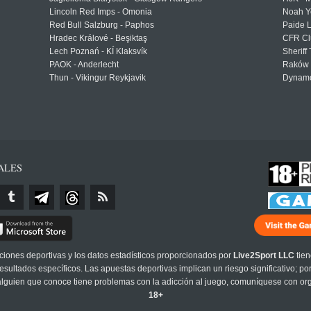
Lincoln Red Imps - Omonia
Noah Y
Red Bull Salzburg - Paphos
Paide 
Hradec Králové - Beşiktaş
CFR Cl
Lech Poznań - KÍ Klaksvík
Sheriff 
PAOK - Anderlecht
Raków 
Thun - Vikingur Reykjavik
Dynamo
ALES
cciones deportivas y los datos estadísticos proporcionados por
Live2Sport LLC
tien
sultados específicos. Las apuestas deportivas implican un riesgo significativo; po
 alguien que conoce tiene problemas con la adicción al juego, comuníquese con or
18+