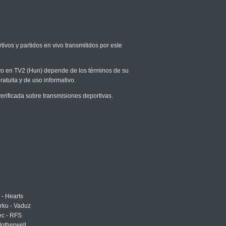
tivos y partidos en vivo transmitidos por este
vivo en TV2 (Hun) depende de los términos de su
ratuita y de uso informativo.
rificada sobre transmisiones deportivas.
 - Hearts
urku - Vaduz
ec - RFS
otherwell