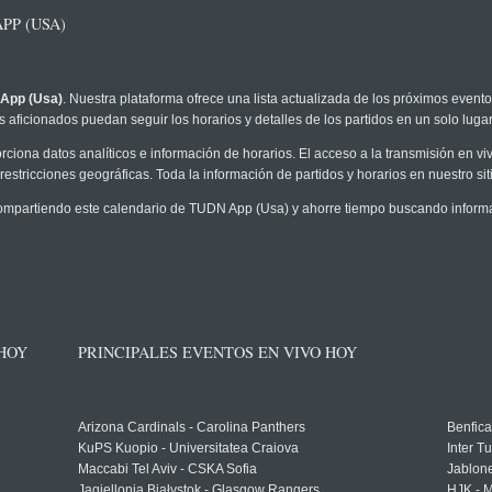
PP (USA)
App (Usa)
. Nuestra plataforma ofrece una lista actualizada de los próximos evento
 aficionados puedan seguir los horarios y detalles de los partidos en un solo lugar
rciona datos analíticos e información de horarios. El acceso a la transmisión en
restricciones geográficas. Toda la información de partidos y horarios en nuestro siti
partiendo este calendario de TUDN App (Usa) y ahorre tiempo buscando informac
 HOY
PRINCIPALES EVENTOS EN VIVO HOY
Arizona Cardinals - Carolina Panthers
Benfica
KuPS Kuopio - Universitatea Craiova
Inter T
Maccabi Tel Aviv - CSKA Sofia
Jablon
Jagiellonia Białystok - Glasgow Rangers
HJK - M