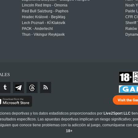
Lincoln Red Imps - Omonia
Noah Y
Red Bull Salzburg - Paphos
Paide 
Hradec Králové - Beşiktaş
CFR Cl
Lech Poznań - KÍ Klaksvík
Sheriff 
PAOK - Anderlecht
Raków 
Thun - Vikingur Reykjavik
Dynamo
ALES
cciones deportivas y los datos estadísticos proporcionados por
Live2Sport LLC
tien
sultados específicos. Las apuestas deportivas implican un riesgo significativo; po
 alguien que conoce tiene problemas con la adicción al juego, comuníquese con or
18+