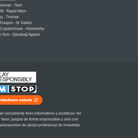
erevan - Sion
LM - Rapid Wien
uj - Tromsø
Tiraspol - St. Gallen
Częstochowa - Hammarby
 Kyiv - Qarabağ Agdam
en únicamente fines informativos y analíticos. No
r favor, juegue de forma responsable y solo con
ganizaciones de apoyo profesional de inmediato.