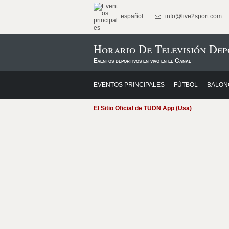
español
info@live2sport.com
Horario De Televisión De
Eventos deportivos en vivo en el Canal
EVENTOS PRINCIPALES
FÚTBOL
BALON
El Sitio Oficial de TUDN App (Usa)