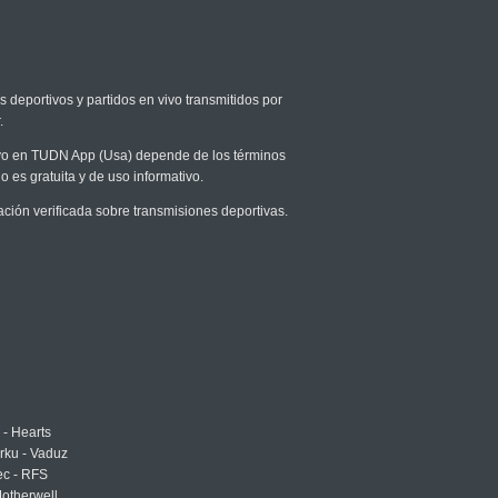
s deportivos y partidos en vivo transmitidos por
.
 vivo en TUDN App (Usa) depende de los términos
o es gratuita y de uso informativo.
ión verificada sobre transmisiones deportivas.
 - Hearts
urku - Vaduz
ec - RFS
otherwell