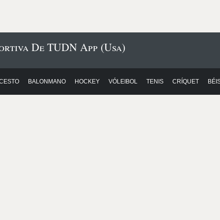
portiva De TUDN App (Usa)
CESTO
BALONMANO
HOCKEY
VÓLEIBOL
TENIS
CRÍQUET
BÉI