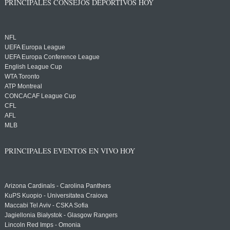
PRINCIPALES CONSEJOS DEPORTIVOS HOY
NFL
UEFA Europa League
UEFA Europa Conference League
English League Cup
WTA Toronto
ATP Montreal
CONCACAF League Cup
CFL
AFL
MLB
PRINCIPALES EVENTOS EN VIVO HOY
Arizona Cardinals - Carolina Panthers
KuPS Kuopio - Universitatea Craiova
Maccabi Tel Aviv - CSKA Sofia
Jagiellonia Białystok - Glasgow Rangers
Lincoln Red Imps - Omonia