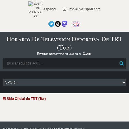
español
info@live2sport.com
Horario De Televisión Deportiva De TRT
(Tur)
Eventos deportivos en vivo en el Canal
El Sitio Oficial de TRT (Tur)