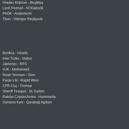
Hradec Králové - Beşiktaş
Lech Poznań - KÍ Klaksvík
PAOK - Anderlecht
Thun - Vikingur Reykjavik
Benfica - Hearts
Inter Turku - Vaduz
Jablonec - RFS
HJK - Motherwell
Noah Yerevan - Sion
Paide LM - Rapid Wien
CFR Cluj - Tromsø
Sheriff Tiraspol - St. Gallen
Raków Częstochowa - Hammarby
Dynamo Kyiv - Qarabağ Agdam