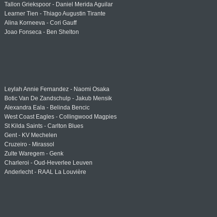
Tallon Griekspoor - Daniel Merida Aguilar
Learner Tien - Thiago Augustin Tirante
Alina Korneeva - Cori Gauff
Joao Fonseca - Ben Shelton
Leylah Annie Fernandez - Naomi Osaka
Botic Van De Zandschulp - Jakub Mensik
Alexandra Eala - Belinda Bencic
West Coast Eagles - Collingwood Magpies
St Kilda Saints - Carlton Blues
Gent - KV Mechelen
Cruzeiro - Mirassol
Zulte Waregem - Genk
Charleroi - Oud-Heverlee Leuven
Anderlecht - RAAL La Louvière