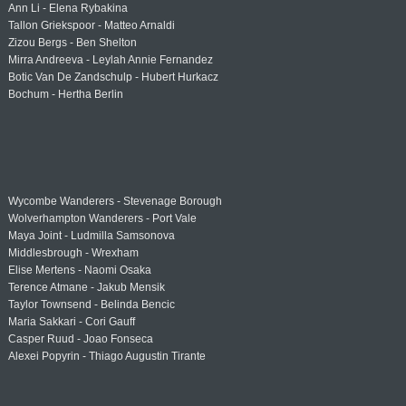
Ann Li - Elena Rybakina
Tallon Griekspoor - Matteo Arnaldi
Zizou Bergs - Ben Shelton
Mirra Andreeva - Leylah Annie Fernandez
Botic Van De Zandschulp - Hubert Hurkacz
Bochum - Hertha Berlin
Wycombe Wanderers - Stevenage Borough
Wolverhampton Wanderers - Port Vale
Maya Joint - Ludmilla Samsonova
Middlesbrough - Wrexham
Elise Mertens - Naomi Osaka
Terence Atmane - Jakub Mensik
Taylor Townsend - Belinda Bencic
Maria Sakkari - Cori Gauff
Casper Ruud - Joao Fonseca
Alexei Popyrin - Thiago Augustin Tirante