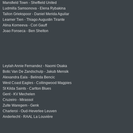
Mansfield Town - Sheffield United
Ludmilla Samsonova - Elena Rybakina
Tallon Griekspoor - Daniel Merida Aguilar
Learner Tien - Thiago Augustin Tirante
Alina Korneeva - Cori Gauff
Joao Fonseca - Ben Shelton
Leylah Annie Fernandez - Naomi Osaka
Botic Van De Zandschulp - Jakub Mensik
Alexandra Eala - Belinda Bencic
West Coast Eagles - Collingwood Magpies
St Kilda Saints - Carlton Blues
Gent - KV Mechelen
Cruzeiro - Mirassol
Zulte Waregem - Genk
Charleroi - Oud-Heverlee Leuven
Anderlecht - RAAL La Louvière