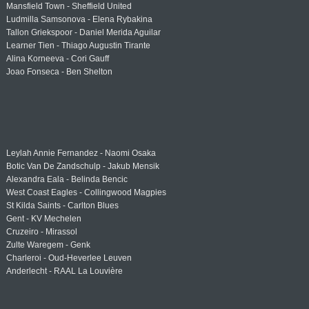
Mansfield Town - Sheffield United
Ludmilla Samsonova - Elena Rybakina
Tallon Griekspoor - Daniel Merida Aguilar
Learner Tien - Thiago Augustin Tirante
Alina Korneeva - Cori Gauff
Joao Fonseca - Ben Shelton
Leylah Annie Fernandez - Naomi Osaka
Botic Van De Zandschulp - Jakub Mensik
Alexandra Eala - Belinda Bencic
West Coast Eagles - Collingwood Magpies
St Kilda Saints - Carlton Blues
Gent - KV Mechelen
Cruzeiro - Mirassol
Zulte Waregem - Genk
Charleroi - Oud-Heverlee Leuven
Anderlecht - RAAL La Louvière