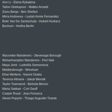
Ann Li - Elena Rybakina
Tallon Griekspoor - Matteo Arnaldi
Zizou Bergs - Ben Shelton
Mirra Andreeva - Leylah Annie Fernandez
Botic Van De Zandschulp - Hubert Hurkacz
Bochum - Hertha Berlin
Wycombe Wanderers - Stevenage Borough
Wolverhampton Wanderers - Port Vale
Maya Joint - Ludmilla Samsonova
Middlesbrough - Wrexham
Elise Mertens - Naomi Osaka
Terence Atmane - Jakub Mensik
Taylor Townsend - Belinda Bencic
Maria Sakkari - Cori Gauff
Casper Ruud - Joao Fonseca
Alexei Popyrin - Thiago Augustin Tirante