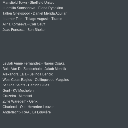
Mansfield Town - Sheffield United
Ludmilla Samsonova - Elena Rybakina
Tallon Griekspoor - Daniel Merida Aguilar
Learner Tien - Thiago Augustin Tirante
Alina Korneeva - Cori Gauff
Joao Fonseca - Ben Shelton
Leylah Annie Fernandez - Naomi Osaka
Botic Van De Zandschulp - Jakub Mensik
Alexandra Eala - Belinda Bencic
West Coast Eagles - Collingwood Magpies
St Kilda Saints - Carlton Blues
Gent - KV Mechelen
Cruzeiro - Mirassol
Zulte Waregem - Genk
Charleroi - Oud-Heverlee Leuven
Anderlecht - RAAL La Louvière