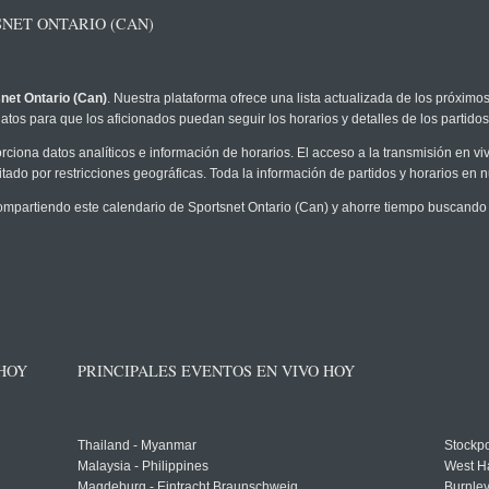
NET ONTARIO (CAN)
net Ontario (Can)
. Nuestra plataforma ofrece una lista actualizada de los próximo
atos para que los aficionados puedan seguir los horarios y detalles de los partidos
rciona datos analíticos e información de horarios. El acceso a la transmisión en v
tado por restricciones geográficas. Toda la información de partidos y horarios en nue
partiendo este calendario de Sportsnet Ontario (Can) y ahorre tiempo buscando 
 HOY
PRINCIPALES EVENTOS EN VIVO HOY
Thailand - Myanmar
Stockpo
Malaysia - Philippines
West H
Magdeburg - Eintracht Braunschweig
Burnley