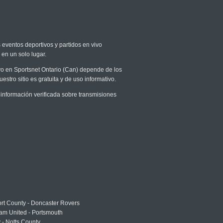
s eventos deportivos y partidos en vivo
 en un solo lugar.
ivo en Sportsnet Ontario (Can) depende de los
stro sitio es gratuita y de uso informativo.
información verificada sobre transmisiones
rt County - Doncaster Rovers
am United - Portsmouth
 - Notts County