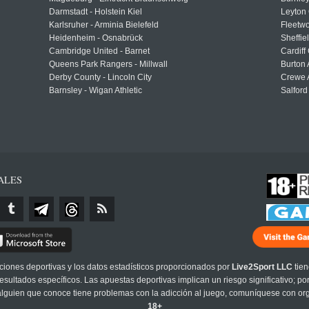
Darmstadt - Holstein Kiel
Leyton 
Karlsruher - Arminia Bielefeld
Fleetwo
Heidenheim - Osnabrück
Sheffi
Cambridge United - Barnet
Cardiff
Queens Park Rangers - Millwall
Burton 
Derby County - Lincoln City
Crewe A
Barnsley - Wigan Athletic
Salford
ALES
cciones deportivas y los datos estadísticos proporcionados por
Live2Sport LLC
tien
sultados específicos. Las apuestas deportivas implican un riesgo significativo; po
 alguien que conoce tiene problemas con la adicción al juego, comuníquese con or
18+