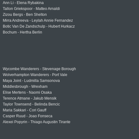
Ann Li - Elena Rybakina
Tallon Griekspoor - Matteo Arnaldi
Zizou Bergs - Ben Shelton
Mirra Andreeva - Leylah Annie Fernandez
Botic Van De Zandschulp - Hubert Hurkacz
Bochum - Hertha Berlin
Wycombe Wanderers - Stevenage Borough
Wolverhampton Wanderers - Port Vale
Maya Joint - Ludmilla Samsonova
Middlesbrough - Wrexham
Elise Mertens - Naomi Osaka
Terence Atmane - Jakub Mensik
Taylor Townsend - Belinda Bencic
Maria Sakkari - Cori Gauff
Casper Ruud - Joao Fonseca
Alexei Popyrin - Thiago Augustin Tirante