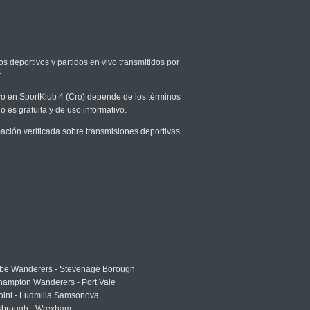
os deportivos y partidos en vivo transmitidos por
.
ivo en SportKlub 4 (Cro) depende de los términos
o es gratuita y de uso informativo.
ción verificada sobre transmisiones deportivas.
e Wanderers - Stevenage Borough
hampton Wanderers - Port Vale
oint - Ludmilla Samsonova
sbrough - Wrexham