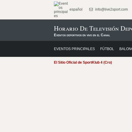
español
info@live2sport.com
Horario De Televisión Dep
Eventos deportivos en vivo en el Canal
EVENTOS PRINCIPALES
FÚTBOL
BALON
El Sitio Oficial de SportKlub 4 (Cro)