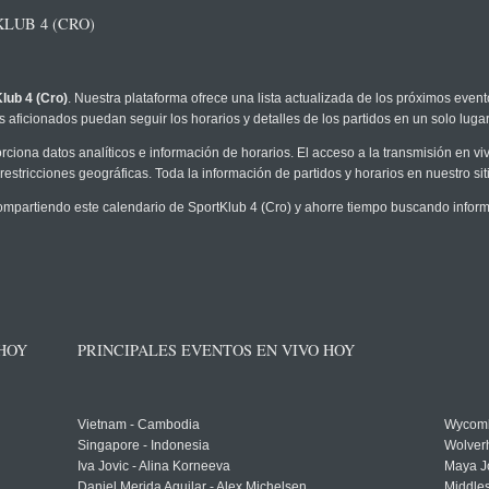
LUB 4 (CRO)
lub 4 (Cro)
. Nuestra plataforma ofrece una lista actualizada de los próximos event
 aficionados puedan seguir los horarios y detalles de los partidos en un solo lugar
rciona datos analíticos e información de horarios. El acceso a la transmisión en v
restricciones geográficas. Toda la información de partidos y horarios en nuestro siti
partiendo este calendario de SportKlub 4 (Cro) y ahorre tiempo buscando informa
 HOY
PRINCIPALES EVENTOS EN VIVO HOY
Vietnam - Cambodia
Wycomb
Singapore - Indonesia
Wolver
Iva Jovic - Alina Korneeva
Maya J
Daniel Merida Aguilar - Alex Michelsen
Middle