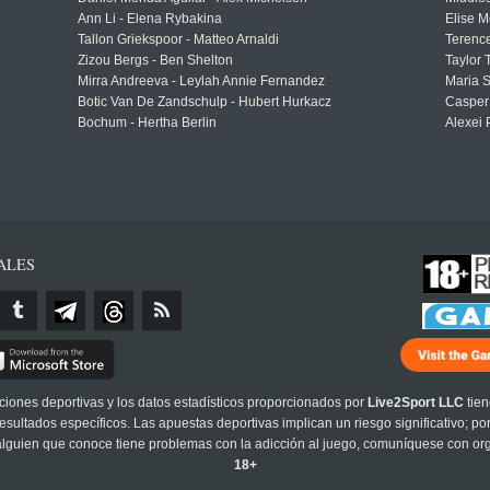
Ann Li - Elena Rybakina
Elise M
Tallon Griekspoor - Matteo Arnaldi
Terenc
Zizou Bergs - Ben Shelton
Taylor 
Mirra Andreeva - Leylah Annie Fernandez
Maria S
Botic Van De Zandschulp - Hubert Hurkacz
Casper
Bochum - Hertha Berlin
Alexei 
ALES
cciones deportivas y los datos estadísticos proporcionados por
Live2Sport LLC
tien
sultados específicos. Las apuestas deportivas implican un riesgo significativo; po
 alguien que conoce tiene problemas con la adicción al juego, comuníquese con or
18+