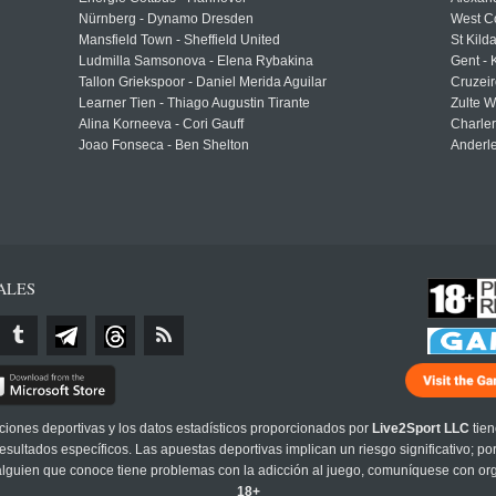
Nürnberg - Dynamo Dresden
West C
Mansfield Town - Sheffield United
St Kild
Ludmilla Samsonova - Elena Rybakina
Gent -
Tallon Griekspoor - Daniel Merida Aguilar
Cruzeir
Learner Tien - Thiago Augustin Tirante
Zulte 
Alina Korneeva - Cori Gauff
Charle
Joao Fonseca - Ben Shelton
Anderle
ALES
cciones deportivas y los datos estadísticos proporcionados por
Live2Sport LLC
tien
sultados específicos. Las apuestas deportivas implican un riesgo significativo; po
 alguien que conoce tiene problemas con la adicción al juego, comuníquese con or
18+