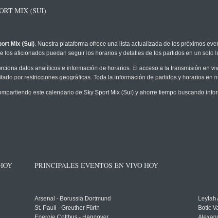
RT MIX (SUI)
ort Mix (Sui)
. Nuestra plataforma ofrece una lista actualizada de los próximos even
 los aficionados puedan seguir los horarios y detalles de los partidos en un solo l
rciona datos analíticos e información de horarios. El acceso a la transmisión en v
tado por restricciones geográficas. Toda la información de partidos y horarios en nue
partiendo este calendario de Sky Sport Mix (Sui) y ahorre tiempo buscando infor
 HOY
PRINCIPALES EVENTOS EN VIVO HOY
Arsenal - Borussia Dortmund
Leylah
St. Pauli - Greuther Fürth
Botic V
Energie Cottbus - Hannover
Alexand