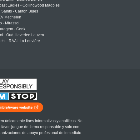
oast Eagles - Collingwood Magpies
a Saints - Carlton Blues
 KV Mechelen
o - Mirassol
Waregem - Genk
roi - Oud-Heverlee Leuven
cht - RAAL La Louvière
en únicamente fines informativos y analíticos. No
r favor, juegue de forma responsable y solo con
ganizaciones de apoyo profesional de inmediato.