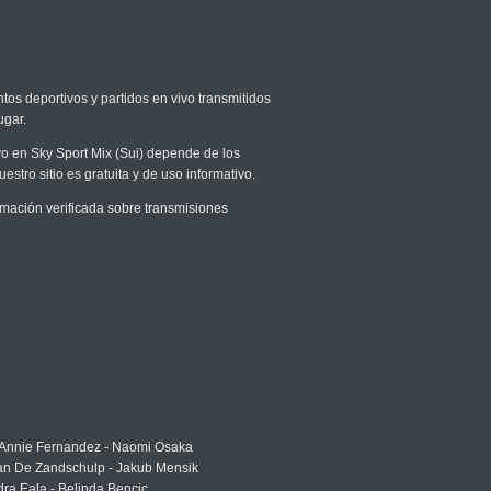
tos deportivos y partidos en vivo transmitidos
ugar.
ivo en Sky Sport Mix (Sui) depende de los
stro sitio es gratuita y de uso informativo.
mación verificada sobre transmisiones
 Annie Fernandez - Naomi Osaka
an De Zandschulp - Jakub Mensik
ra Eala - Belinda Bencic