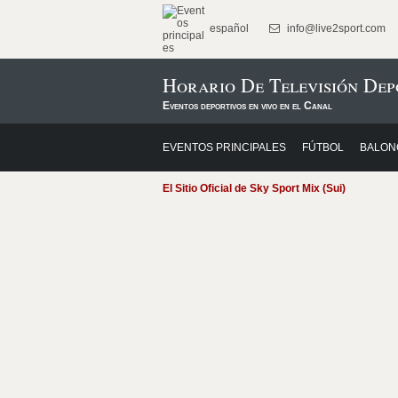
español
info@live2sport.com
Horario De Televisión Dep
Eventos deportivos en vivo en el Canal
EVENTOS PRINCIPALES
FÚTBOL
BALON
El Sitio Oficial de Sky Sport Mix (Sui)