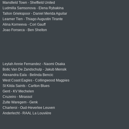
Mansfield Town - Sheffield United
Ludmilla Samsonova - Elena Rybakina
Tallon Griekspoor - Daniel Merida Aguilar
Learner Tien - Thiago Augustin Tirante
Alina Korneeva - Cori Gauff
Joao Fonseca - Ben Shelton
Leylah Annie Fernandez - Naomi Osaka
Botic Van De Zandschulp - Jakub Mensik
Alexandra Eala - Belinda Bencic
West Coast Eagles - Collingwood Magpies
St Kilda Saints - Carlton Blues
Gent - KV Mechelen
Cruzeiro - Mirassol
Zulte Waregem - Genk
Charleroi - Oud-Heverlee Leuven
Anderlecht - RAAL La Louvière