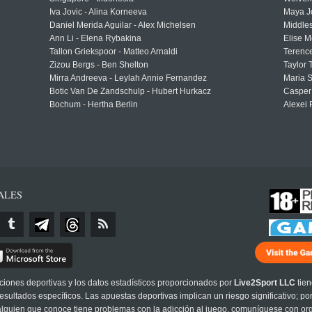
Iva Jovic - Alina Korneeva
Maya J
Daniel Merida Aguilar - Alex Michelsen
Middle
Ann Li - Elena Rybakina
Elise M
Tallon Griekspoor - Matteo Arnaldi
Terenc
Zizou Bergs - Ben Shelton
Taylor 
Mirra Andreeva - Leylah Annie Fernandez
Maria S
Botic Van De Zandschulp - Hubert Hurkacz
Casper
Bochum - Hertha Berlin
Alexei 
ALES
cciones deportivas y los datos estadísticos proporcionados por
Live2Sport LLC
tien
sultados específicos. Las apuestas deportivas implican un riesgo significativo; po
 alguien que conoce tiene problemas con la adicción al juego, comuníquese con or