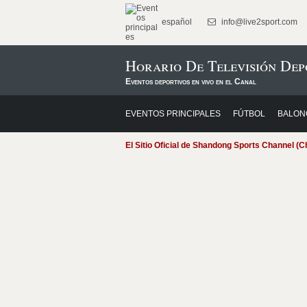
español
info@live2sport.com
Horario De Televisión Dep
Eventos deportivos en vivo en el Canal
EVENTOS PRINCIPALES
FÚTBOL
BALON
El Sitio Oficial de Shandong Sports Channel (C