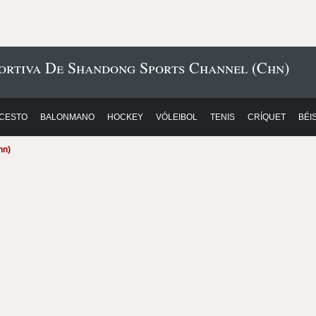
ortiva De Shandong Sports Channel (Chn)
CESTO
BALONMANO
HOCKEY
VÓLEIBOL
TENIS
CRÍQUET
BÉI
hn)