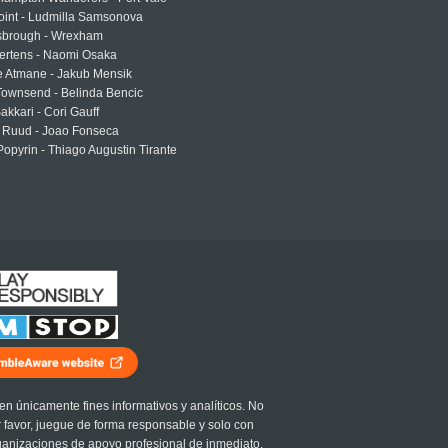
oint - Ludmilla Samsonova
sbrough - Wrexham
ertens - Naomi Osaka
e Atmane - Jakub Mensik
Townsend - Belinda Bencic
akkari - Cori Gauff
 Ruud - Joao Fonseca
Popyrin - Thiago Augustin Tirante
en únicamente fines informativos y analíticos. No
r favor, juegue de forma responsable y solo con
ganizaciones de apoyo profesional de inmediato.