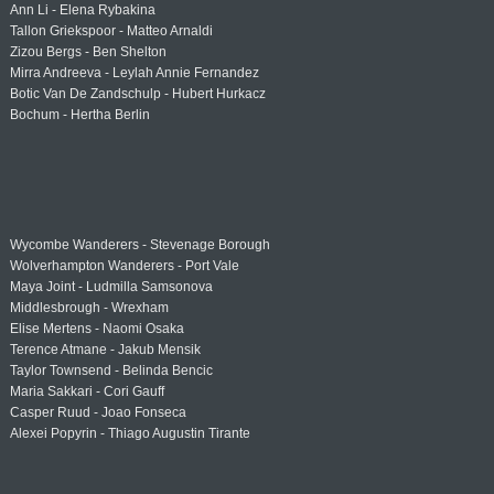
Ann Li - Elena Rybakina
Tallon Griekspoor - Matteo Arnaldi
Zizou Bergs - Ben Shelton
Mirra Andreeva - Leylah Annie Fernandez
Botic Van De Zandschulp - Hubert Hurkacz
Bochum - Hertha Berlin
Wycombe Wanderers - Stevenage Borough
Wolverhampton Wanderers - Port Vale
Maya Joint - Ludmilla Samsonova
Middlesbrough - Wrexham
Elise Mertens - Naomi Osaka
Terence Atmane - Jakub Mensik
Taylor Townsend - Belinda Bencic
Maria Sakkari - Cori Gauff
Casper Ruud - Joao Fonseca
Alexei Popyrin - Thiago Augustin Tirante