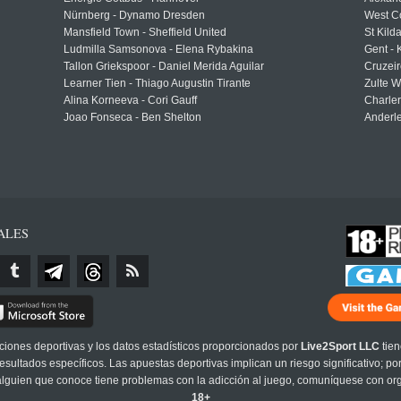
Nürnberg - Dynamo Dresden
West C
Mansfield Town - Sheffield United
St Kild
Ludmilla Samsonova - Elena Rybakina
Gent -
Tallon Griekspoor - Daniel Merida Aguilar
Cruzeir
Learner Tien - Thiago Augustin Tirante
Zulte 
Alina Korneeva - Cori Gauff
Charle
Joao Fonseca - Ben Shelton
Anderle
ALES
cciones deportivas y los datos estadísticos proporcionados por
Live2Sport LLC
tien
sultados específicos. Las apuestas deportivas implican un riesgo significativo; po
 alguien que conoce tiene problemas con la adicción al juego, comuníquese con or
18+