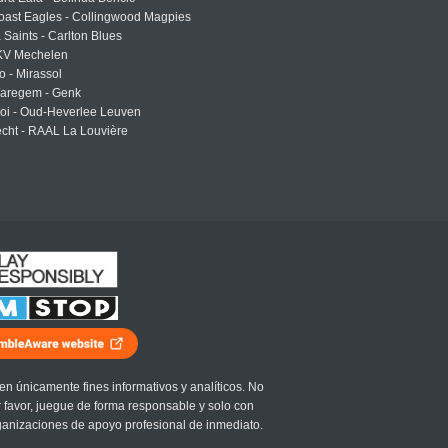
oast Eagles - Collingwood Magpies
a Saints - Carlton Blues
 KV Mechelen
o - Mirassol
Waregem - Genk
roi - Oud-Heverlee Leuven
cht - RAAL La Louvière
en únicamente fines informativos y analíticos. No
r favor, juegue de forma responsable y solo con
ganizaciones de apoyo profesional de inmediato.