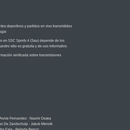
ntos deportivos y partidos en vivo transmitidos
ugar.
vivo en SSC Sports 4 (Sau) depende de los
stro sitio es gratuita y de uso informativo.
mación verificada sobre transmisiones
 Annie Fernandez - Naomi Osaka
an De Zandschulp - Jakub Mensik
ra Eala - Belinda Bencic