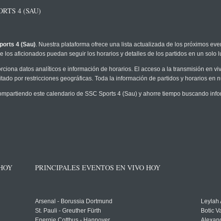
RTS 4 (SAU)
orts 4 (Sau)
. Nuestra plataforma ofrece una lista actualizada de los próximos eve
 los aficionados puedan seguir los horarios y detalles de los partidos en un solo l
rciona datos analíticos e información de horarios. El acceso a la transmisión en 
tado por restricciones geográficas. Toda la información de partidos y horarios en nue
partiendo este calendario de SSC Sports 4 (Sau) y ahorre tiempo buscando infor
 HOY
PRINCIPALES EVENTOS EN VIVO HOY
Arsenal - Borussia Dortmund
Leylah
St. Pauli - Greuther Fürth
Botic V
Energie Cottbus - Hannover
Alexand