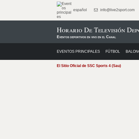
español
info@live2sport.com
Horario De Televisión Dep
Eventos deportivos en vivo en el Canal
EVENTOS PRINCIPALES
FÚTBOL
BALON
El Sitio Oficial de SSC Sports 4 (Sau)