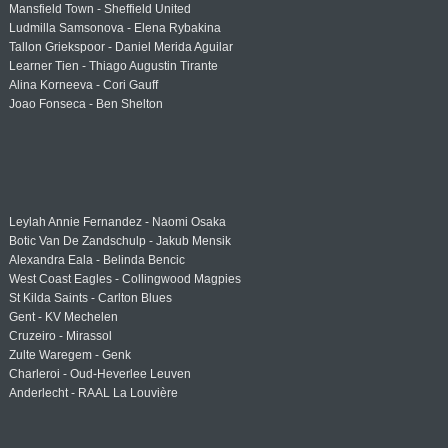
Mansfield Town - Sheffield United
Ludmilla Samsonova - Elena Rybakina
Tallon Griekspoor - Daniel Merida Aguilar
Learner Tien - Thiago Augustin Tirante
Alina Korneeva - Cori Gauff
Joao Fonseca - Ben Shelton
Leylah Annie Fernandez - Naomi Osaka
Botic Van De Zandschulp - Jakub Mensik
Alexandra Eala - Belinda Bencic
West Coast Eagles - Collingwood Magpies
St Kilda Saints - Carlton Blues
Gent - KV Mechelen
Cruzeiro - Mirassol
Zulte Waregem - Genk
Charleroi - Oud-Heverlee Leuven
Anderlecht - RAAL La Louvière