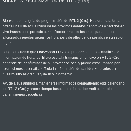
SOBRE LA PROGRAMACIÓN DE RTL 2 (CRO)
Bienvenido a la guía de programación de
RTL 2 (Cro)
. Nuestra plataforma
ofrece una lista actualizada de los próximos eventos deportivos y partidos en
vivo transmitidos por este canal. Recopilamos estos datos para que los
aficionados puedan seguir los horarios y detalles de los partidos en un solo
lugar.
Tenga en cuenta que
Live2Sport LLC
solo proporciona datos analíticos e
información de horarios. El acceso a la transmisión en vivo en RTL 2 (Cro)
depende de los términos de su proveedor local y puede estar limitado por
restricciones geográficas. Toda la información de partidos y horarios en
nuestro sitio es gratuita y de uso informativo.
Ayude a sus amigos a mantenerse informados compartiendo este calendario
de RTL 2 (Cro) y ahorre tiempo buscando información verificada sobre
transmisiones deportivas.