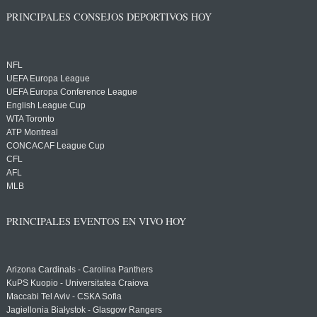
PRINCIPALES CONSEJOS DEPORTIVOS HOY
NFL
UEFA Europa League
UEFA Europa Conference League
English League Cup
WTA Toronto
ATP Montreal
CONCACAF League Cup
CFL
AFL
MLB
PRINCIPALES EVENTOS EN VIVO HOY
Arizona Cardinals - Carolina Panthers
KuPS Kuopio - Universitatea Craiova
Maccabi Tel Aviv - CSKA Sofia
Jagiellonia Białystok - Glasgow Rangers