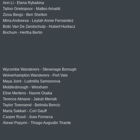
Ann Li - Elena Rybakina
Tallon Griekspoor - Matteo Arnaldi
Zizou Bergs - Ben Shelton
Mirra Andreeva - Leylah Annie Fernandez
Botic Van De Zandschulp - Hubert Hurkacz
Bochum - Hertha Berlin
Wycombe Wanderers - Stevenage Borough
Wolverhampton Wanderers - Port Vale
Maya Joint - Ludmilla Samsonova
Middlesbrough - Wrexham
Elise Mertens - Naomi Osaka
Terence Atmane - Jakub Mensik
Taylor Townsend - Belinda Bencic
Maria Sakkari - Cori Gauff
Casper Ruud - Joao Fonseca
Alexei Popyrin - Thiago Augustin Tirante