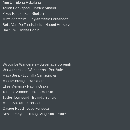
Ann Li - Elena Rybakina
Tallon Griekspoor - Matteo Arnaldi
Zizou Bergs - Ben Shelton
Mirra Andreeva - Leylah Annie Fernandez
Botic Van De Zandschulp - Hubert Hurkacz
Bochum - Hertha Berlin
Wycombe Wanderers - Stevenage Borough
Wolverhampton Wanderers - Port Vale
Maya Joint - Ludmilla Samsonova
Middlesbrough - Wrexham
Elise Mertens - Naomi Osaka
Terence Atmane - Jakub Mensik
Taylor Townsend - Belinda Bencic
Maria Sakkari - Cori Gauff
Casper Ruud - Joao Fonseca
Alexei Popyrin - Thiago Augustin Tirante