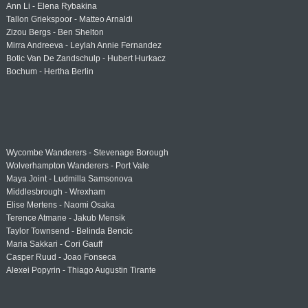
Ann Li - Elena Rybakina
Tallon Griekspoor - Matteo Arnaldi
Zizou Bergs - Ben Shelton
Mirra Andreeva - Leylah Annie Fernandez
Botic Van De Zandschulp - Hubert Hurkacz
Bochum - Hertha Berlin
Wycombe Wanderers - Stevenage Borough
Wolverhampton Wanderers - Port Vale
Maya Joint - Ludmilla Samsonova
Middlesbrough - Wrexham
Elise Mertens - Naomi Osaka
Terence Atmane - Jakub Mensik
Taylor Townsend - Belinda Bencic
Maria Sakkari - Cori Gauff
Casper Ruud - Joao Fonseca
Alexei Popyrin - Thiago Augustin Tirante