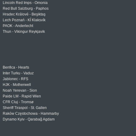
Lincoln Red Imps - Omonia
Red Bull Salzburg - Paphos
Hradec Králové - Beşiktaş
Lech Poznań - KÍ Klaksvík
PAOK - Anderlecht
Thun - Vikingur Reykjavik
Benfica - Hearts
Inter Turku - Vaduz
Jablonec - RFS
HJK - Motherwell
Noah Yerevan - Sion
Paide LM - Rapid Wien
CFR Cluj - Tromsø
Sheriff Tiraspol - St. Gallen
Raków Częstochowa - Hammarby
Dynamo Kyiv - Qarabağ Agdam