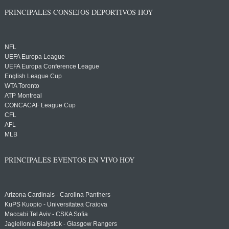
PRINCIPALES CONSEJOS DEPORTIVOS HOY
NFL
UEFA Europa League
UEFA Europa Conference League
English League Cup
WTA Toronto
ATP Montreal
CONCACAF League Cup
CFL
AFL
MLB
PRINCIPALES EVENTOS EN VIVO HOY
Arizona Cardinals - Carolina Panthers
KuPS Kuopio - Universitatea Craiova
Maccabi Tel Aviv - CSKA Sofia
Jagiellonia Białystok - Glasgow Rangers