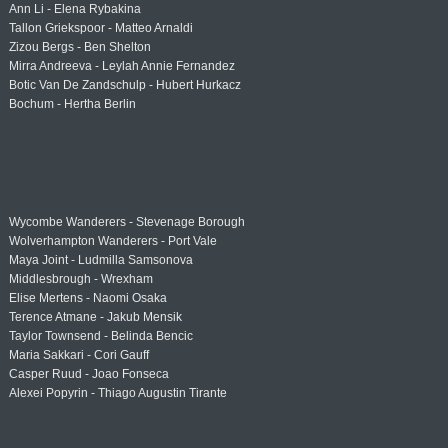
Ann Li - Elena Rybakina
Tallon Griekspoor - Matteo Arnaldi
Zizou Bergs - Ben Shelton
Mirra Andreeva - Leylah Annie Fernandez
Botic Van De Zandschulp - Hubert Hurkacz
Bochum - Hertha Berlin
Wycombe Wanderers - Stevenage Borough
Wolverhampton Wanderers - Port Vale
Maya Joint - Ludmilla Samsonova
Middlesbrough - Wrexham
Elise Mertens - Naomi Osaka
Terence Atmane - Jakub Mensik
Taylor Townsend - Belinda Bencic
Maria Sakkari - Cori Gauff
Casper Ruud - Joao Fonseca
Alexei Popyrin - Thiago Augustin Tirante