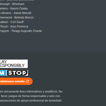
sbrough - Wrexham
ertens - Naomi Osaka
e Atmane - Jakub Mensik
Townsend - Belinda Bencic
akkari - Cori Gauff
 Ruud - Joao Fonseca
Popyrin - Thiago Augustin Tirante
en únicamente fines informativos y analíticos. No
r favor, juegue de forma responsable y solo con
ganizaciones de apoyo profesional de inmediato.