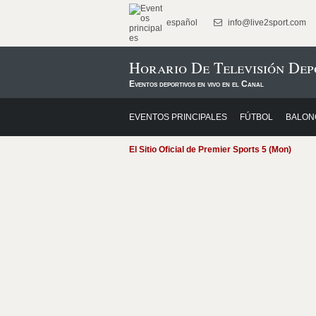
español
info@live2sport.com
Horario De Televisión Dep
Eventos deportivos en vivo en el Canal
EVENTOS PRINCIPALES
FÚTBOL
BALON
El Sitio Oficial de Premier Sports 5 (Mon)