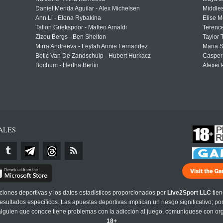
Daniel Merida Aguilar - Alex Michelsen
Middle
Ann Li - Elena Rybakina
Elise M
Tallon Griekspoor - Matteo Arnaldi
Terenc
Zizou Bergs - Ben Shelton
Taylor 
Mirra Andreeva - Leylah Annie Fernandez
Maria S
Botic Van De Zandschulp - Hubert Hurkacz
Casper
Bochum - Hertha Berlin
Alexei 
ALES
cciones deportivas y los datos estadísticos proporcionados por
Live2Sport LLC
tien
sultados específicos. Las apuestas deportivas implican un riesgo significativo; po
 alguien que conoce tiene problemas con la adicción al juego, comuníquese con or
18+