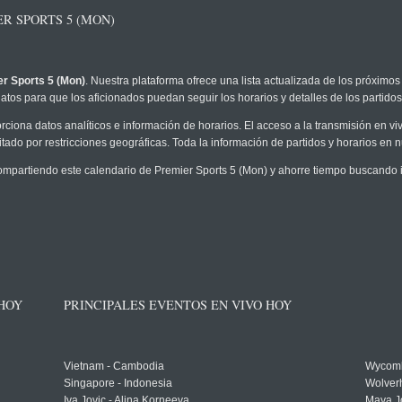
R SPORTS 5 (MON)
r Sports 5 (Mon)
. Nuestra plataforma ofrece una lista actualizada de los próximos
atos para que los aficionados puedan seguir los horarios y detalles de los partidos
rciona datos analíticos e información de horarios. El acceso a la transmisión en v
tado por restricciones geográficas. Toda la información de partidos y horarios en nue
partiendo este calendario de Premier Sports 5 (Mon) y ahorre tiempo buscando i
 HOY
PRINCIPALES EVENTOS EN VIVO HOY
Vietnam - Cambodia
Wycomb
Singapore - Indonesia
Wolver
Iva Jovic - Alina Korneeva
Maya J