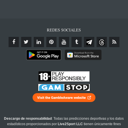
REDES SOCIALES
Descargo de responsabilidad
: Todas las predicciones deportivas y los datos
estadísticos proporcionados por
Live2Sport LLC
tienen únicamente fines