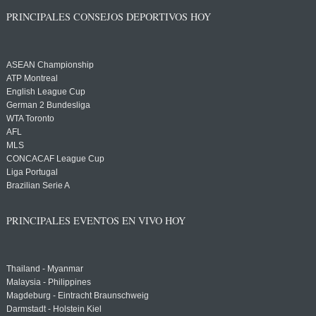
PRINCIPALES CONSEJOS DEPORTIVOS HOY
ASEAN Championship
ATP Montreal
English League Cup
German 2 Bundesliga
WTA Toronto
AFL
MLS
CONCACAF League Cup
Liga Portugal
Brazilian Serie A
PRINCIPALES EVENTOS EN VIVO HOY
Thailand - Myanmar
Malaysia - Philippines
Magdeburg - Eintracht Braunschweig
Darmstadt - Holstein Kiel