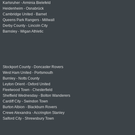
Karlsruher - Arminia Bielefeld
Heidenheim - Osnabrück
Cambridge United - Barnet
Queens Park Rangers - Millwall
Derby County - Lincoln City
Barnsley - Wigan Athletic
Stockport County - Doncaster Rovers
West Ham United - Portsmouth
Burnley - Notts County
Leyton Orient - Oxford United
Fleetwood Town - Chesterfield
Sheffield Wednesday - Bolton Wanderers
Cardiff City - Swindon Town
Burton Albion - Blackburn Rovers
Crewe Alexandra - Accrington Stanley
Salford City - Shrewsbury Town