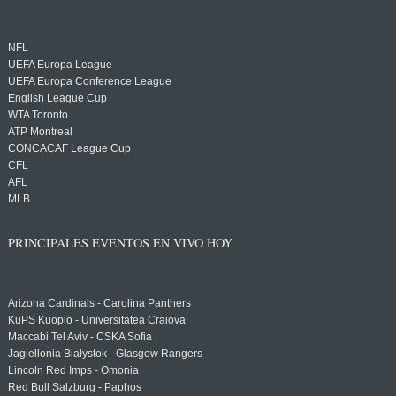
NFL
UEFA Europa League
UEFA Europa Conference League
English League Cup
WTA Toronto
ATP Montreal
CONCACAF League Cup
CFL
AFL
MLB
PRINCIPALES EVENTOS EN VIVO HOY
Arizona Cardinals - Carolina Panthers
KuPS Kuopio - Universitatea Craiova
Maccabi Tel Aviv - CSKA Sofia
Jagiellonia Białystok - Glasgow Rangers
Lincoln Red Imps - Omonia
Red Bull Salzburg - Paphos