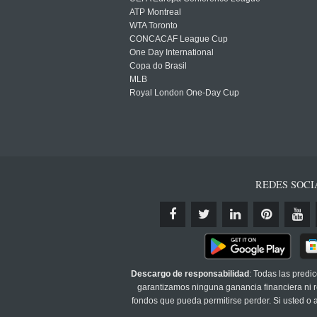
ATP Montreal
WTA Toronto
CONCACAF League Cup
One Day International
Copa do Brasil
MLB
Royal London One-Day Cup
REDES SOCI
Descargo de responsabilidad
: Todas las predi
garantizamos ninguna ganancia financiera ni re
fondos que pueda permitirse perder. Si usted o