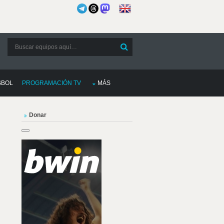
SBOL
PROGRAMACIÓN TV
MÁS
Donar