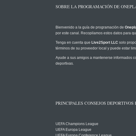
SOBRE LA PROGRAMACIÓN DE ONEPLA
Bienvenido a la guía de programación de
Onepla
por este canal. Recopilamos estos datos para que
Tenga en cuenta que
Live2Sport LLC
solo propo
términos de su proveedor local y puede estar limi
Ayude a sus amigos a mantenerse informados com
deportivas.
PRINCIPALES CONSEJOS DEPORTIVOS
UEFA Champions League
UEFA Europa League
UEFA Europa Conference League