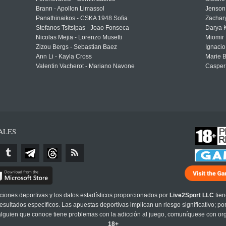
Brann - Apollon Limassol
Jenson
Panathinaikos - CSKA 1948 Sofia
Zachary
Stefanos Tsitsipas - Joao Fonseca
Darya K
Nicolas Mejia - Lorenzo Musetti
Miomir 
Zizou Bergs - Sebastian Baez
Ignacio
Ann Li - Kayla Cross
Marie 
Valentin Vacherot - Mariano Navone
Casper
ALES
cciones deportivas y los datos estadísticos proporcionados por
Live2Sport LLC
tien
sultados específicos. Las apuestas deportivas implican un riesgo significativo; po
 alguien que conoce tiene problemas con la adicción al juego, comuníquese con or
18+