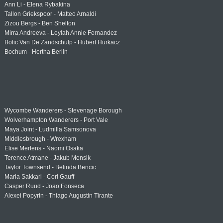
Ann Li - Elena Rybakina
Tallon Griekspoor - Matteo Arnaldi
Zizou Bergs - Ben Shelton
Mirra Andreeva - Leylah Annie Fernandez
Botic Van De Zandschulp - Hubert Hurkacz
Bochum - Hertha Berlin
Wycombe Wanderers - Stevenage Borough
Wolverhampton Wanderers - Port Vale
Maya Joint - Ludmilla Samsonova
Middlesbrough - Wrexham
Elise Mertens - Naomi Osaka
Terence Atmane - Jakub Mensik
Taylor Townsend - Belinda Bencic
Maria Sakkari - Cori Gauff
Casper Ruud - Joao Fonseca
Alexei Popyrin - Thiago Augustin Tirante