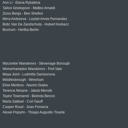
Ann Li - Elena Rybakina
Tallon Griekspoor - Matteo Arnaldi
Zizou Bergs - Ben Shelton
Mirra Andreeva - Leylah Annie Fernandez
Botic Van De Zandschulp - Hubert Hurkacz
Bochum - Hertha Berlin
Wycombe Wanderers - Stevenage Borough
Wolverhampton Wanderers - Port Vale
Maya Joint - Ludmilla Samsonova
Middlesbrough - Wrexham
Elise Mertens - Naomi Osaka
Terence Atmane - Jakub Mensik
Taylor Townsend - Belinda Bencic
Maria Sakkari - Cori Gauff
Casper Ruud - Joao Fonseca
Alexei Popyrin - Thiago Augustin Tirante