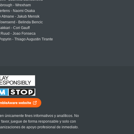
sbrough - Wrexham
ertens - Naomi Osaka
e Atmane - Jakub Mensik
Townsend - Belinda Bencic
akkari - Cori Gauff
 Ruud - Joao Fonseca
Popyrin - Thiago Augustin Tirante
en únicamente fines informativos y analíticos. No
r favor, juegue de forma responsable y solo con
ganizaciones de apoyo profesional de inmediato.