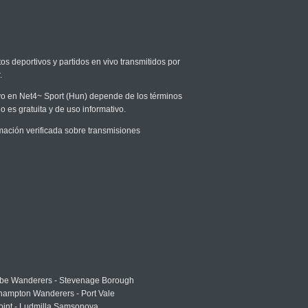
os deportivos y partidos en vivo transmitidos por
.
vivo en Net4~ Sport (Hun) depende de los términos
o es gratuita y de uso informativo.
ación verificada sobre transmisiones
e Wanderers - Stevenage Borough
hampton Wanderers - Port Vale
oint - Ludmilla Samsonova