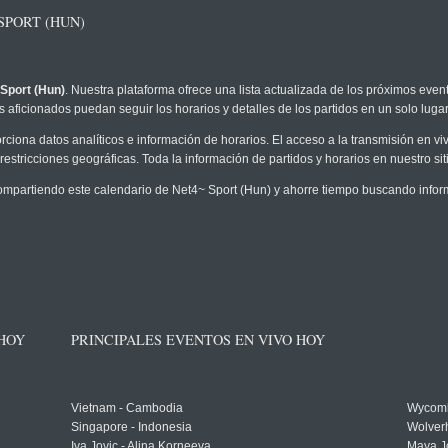
SPORT (HUN)
Sport (Hun)
. Nuestra plataforma ofrece una lista actualizada de los próximos event
 aficionados puedan seguir los horarios y detalles de los partidos en un solo lugar
rciona datos analíticos e información de horarios. El acceso a la transmisión en 
restricciones geográficas. Toda la información de partidos y horarios en nuestro siti
partiendo este calendario de Net4~ Sport (Hun) y ahorre tiempo buscando inform
 HOY
PRINCIPALES EVENTOS EN VIVO HOY
Vietnam - Cambodia
Wycomb
Singapore - Indonesia
Wolver
Iva Jovic - Alina Korneeva
Maya J