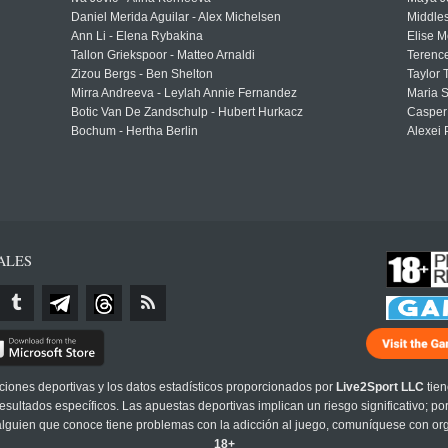
Daniel Merida Aguilar - Alex Michelsen
Middle
Ann Li - Elena Rybakina
Elise M
Tallon Griekspoor - Matteo Arnaldi
Terenc
Zizou Bergs - Ben Shelton
Taylor 
Mirra Andreeva - Leylah Annie Fernandez
Maria S
Botic Van De Zandschulp - Hubert Hurkacz
Casper
Bochum - Hertha Berlin
Alexei 
ALES
cciones deportivas y los datos estadísticos proporcionados por
Live2Sport LLC
tien
sultados específicos. Las apuestas deportivas implican un riesgo significativo; po
 alguien que conoce tiene problemas con la adicción al juego, comuníquese con or
18+