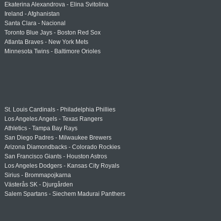
Ekaterina Alexandrova - Elina Svitolina
Ireland - Afghanistan
Santa Clara - Nacional
Toronto Blue Jays - Boston Red Sox
Atlanta Braves - New York Mets
Minnesota Twins - Baltimore Orioles
St. Louis Cardinals - Philadelphia Phillies
Los Angeles Angels - Texas Rangers
Athletics - Tampa Bay Rays
San Diego Padres - Milwaukee Brewers
Arizona Diamondbacks - Colorado Rockies
San Francisco Giants - Houston Astros
Los Angeles Dodgers - Kansas City Royals
Sirius - Brommapojkarna
Västerås SK - Djurgården
Salem Spartans - Siechem Madurai Panthers