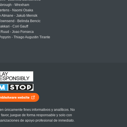
sbrough - Wrexham
ertens - Naomi Osaka
e Atmane - Jakub Mensik
Townsend - Belinda Bencic
akkari - Cori Gauff
 Ruud - Joao Fonseca
Popyrin - Thiago Augustin Tirante
en únicamente fines informativos y analíticos. No
r favor, juegue de forma responsable y solo con
ganizaciones de apoyo profesional de inmediato.