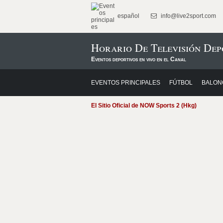
español
info@live2sport.com
Horario De Televisión Dep
Eventos deportivos en vivo en el Canal
EVENTOS PRINCIPALES
FÚTBOL
BALON
El Sitio Oficial de NOW Sports 2 (Hkg)