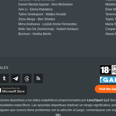
Daniel Merida Aguilar - Alex Michelsen
Middle
Ann Li - Elena Rybakina
Elise M
Tallon Griekspoor - Matteo Arnaldi
Terenc
Zizou Bergs - Ben Shelton
Taylor 
Mirra Andreeva - Leylah Annie Fernandez
Maria S
Botic Van De Zandschulp - Hubert Hurkacz
Casper
Bochum - Hertha Berlin
Alexei 
ALES
cciones deportivas y los datos estadísticos proporcionados por
Live2Sport LLC
tien
sultados específicos. Las apuestas deportivas implican un riesgo significativo; po
 alguien que conoce tiene problemas con la adicción al juego, comuníquese con or
18+