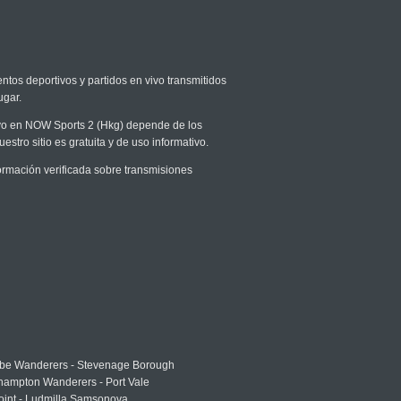
entos deportivos y partidos en vivo transmitidos
ugar.
vivo en NOW Sports 2 (Hkg) depende de los
stro sitio es gratuita y de uso informativo.
rmación verificada sobre transmisiones
e Wanderers - Stevenage Borough
hampton Wanderers - Port Vale
oint - Ludmilla Samsonova