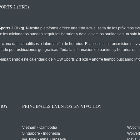
ORTS 2 (HKG)
ports 2 (Hkg)
. Nuestra plataforma ofrece una lista actualizada de los próximos ev
 los aficionados puedan seguir los horarios y detalles de los partidos en un solo l
rciona datos analíticos e información de horarios. El acceso a la transmisión en 
tado por restricciones geográficas. Toda la información de partidos y horarios en nue
mpartiendo este calendario de NOW Sports 2 (Hkg) y ahorre tiempo buscando info
 HOY
PRINCIPALES EVENTOS EN VIVO HOY
Vietnam - Cambodia
Wycomb
Singapore - Indonesia
Wolver
Iva Jovic - Alina Korneeva
Maya J