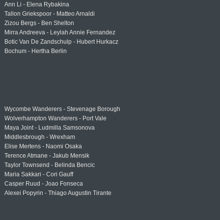
Ann Li - Elena Rybakina
Tallon Griekspoor - Matteo Arnaldi
Zizou Bergs - Ben Shelton
Mirra Andreeva - Leylah Annie Fernandez
Botic Van De Zandschulp - Hubert Hurkacz
Bochum - Hertha Berlin
Wycombe Wanderers - Stevenage Borough
Wolverhampton Wanderers - Port Vale
Maya Joint - Ludmilla Samsonova
Middlesbrough - Wrexham
Elise Mertens - Naomi Osaka
Terence Atmane - Jakub Mensik
Taylor Townsend - Belinda Bencic
Maria Sakkari - Cori Gauff
Casper Ruud - Joao Fonseca
Alexei Popyrin - Thiago Augustin Tirante