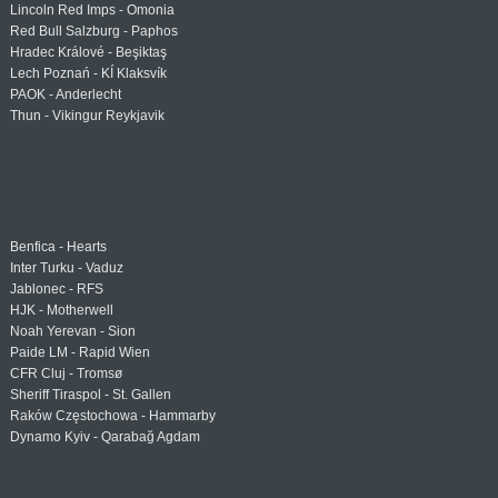
Lincoln Red Imps - Omonia
Red Bull Salzburg - Paphos
Hradec Králové - Beşiktaş
Lech Poznań - KÍ Klaksvík
PAOK - Anderlecht
Thun - Vikingur Reykjavik
Benfica - Hearts
Inter Turku - Vaduz
Jablonec - RFS
HJK - Motherwell
Noah Yerevan - Sion
Paide LM - Rapid Wien
CFR Cluj - Tromsø
Sheriff Tiraspol - St. Gallen
Raków Częstochowa - Hammarby
Dynamo Kyiv - Qarabağ Agdam