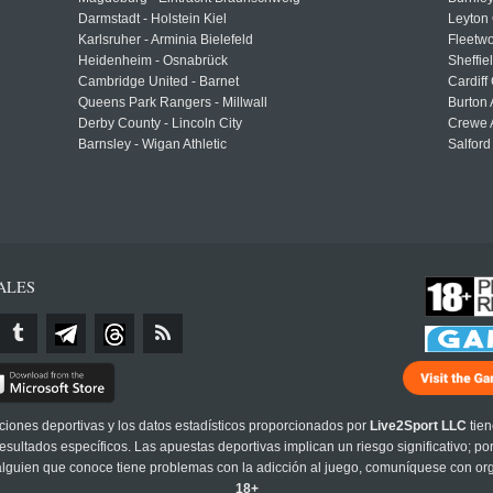
Darmstadt - Holstein Kiel
Leyton 
Karlsruher - Arminia Bielefeld
Fleetwo
Heidenheim - Osnabrück
Sheffi
Cambridge United - Barnet
Cardiff
Queens Park Rangers - Millwall
Burton 
Derby County - Lincoln City
Crewe A
Barnsley - Wigan Athletic
Salford
ALES
cciones deportivas y los datos estadísticos proporcionados por
Live2Sport LLC
tien
sultados específicos. Las apuestas deportivas implican un riesgo significativo; po
 alguien que conoce tiene problemas con la adicción al juego, comuníquese con or
18+