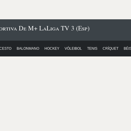
ortiva De M+ LaLiga TV 3 (Esp)
CESTO
BALONMANO
HOCKEY
VÓLEIBOL
TENIS
CRÍQUET
BÉI