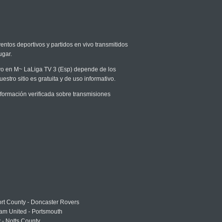
entos deportivos y partidos en vivo transmitidos
ugar.
vivo en M~ LaLiga TV 3 (Esp) depende de los
stro sitio es gratuita y de uso informativo.
ormación verificada sobre transmisiones
rt County - Doncaster Rovers
am United - Portsmouth
 - Notts County