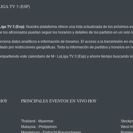
GA TV 3 (ESP)
iga TV 3 (Esp)
. Nuestra plataforma ofrece una lista actualizada de los próximos ev
 los aficionados puedan seguir los horarios y detalles de los partidos en un solo l
rciona datos analíticos e información de horarios. El acceso a la transmisión en 
tado por restricciones geográficas. Toda la información de partidos y horarios en nue
partiendo este calendario de M~ LaLiga TV 3 (Esp) y ahorre tiempo buscando inf
 HOY
PRINCIPALES EVENTOS EN VIVO HOY
Thailand - Myanmar
Stockpo
Malaysia - Philippines
West H
Magdeburg - Eintracht Braunschweig
Burnley