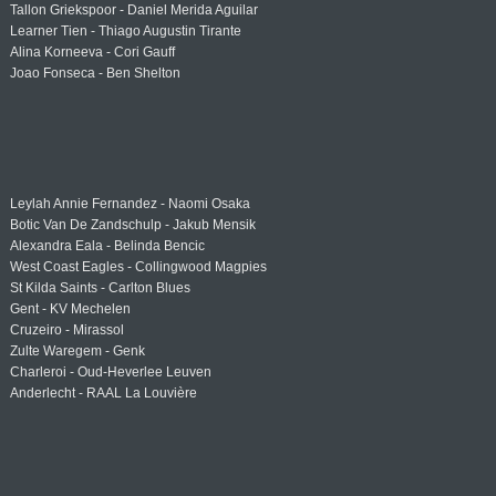
Tallon Griekspoor - Daniel Merida Aguilar
Learner Tien - Thiago Augustin Tirante
Alina Korneeva - Cori Gauff
Joao Fonseca - Ben Shelton
Leylah Annie Fernandez - Naomi Osaka
Botic Van De Zandschulp - Jakub Mensik
Alexandra Eala - Belinda Bencic
West Coast Eagles - Collingwood Magpies
St Kilda Saints - Carlton Blues
Gent - KV Mechelen
Cruzeiro - Mirassol
Zulte Waregem - Genk
Charleroi - Oud-Heverlee Leuven
Anderlecht - RAAL La Louvière