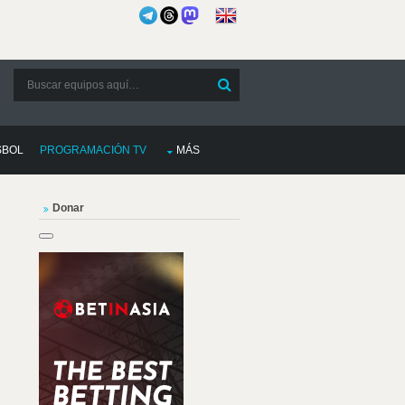
SBOL
PROGRAMACIÓN TV
MÁS
Donar