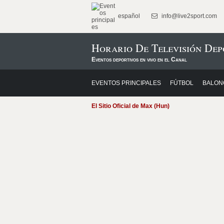
español
info@live2sport.com
Horario De Televisión Dep
Eventos deportivos en vivo en el Canal
EVENTOS PRINCIPALES
FÚTBOL
BALON
El Sitio Oficial de Max (Hun)