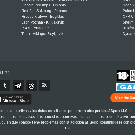
Lincoln Red Imps - Omonia
Noah Y
Red Bull Salzburg - Paphos
Paide 
Hradec Králové - Beşiktaş
CFR Cl
Lech Poznań - KÍ Klaksvík
Sheriff 
PAOK - Anderlecht
Raków 
Thun - Vikingur Reykjavik
Dynamo
ALES
cciones deportivas y los datos estadísticos proporcionados por
Live2Sport LLC
tien
sultados específicos. Las apuestas deportivas implican un riesgo significativo; po
 alguien que conoce tiene problemas con la adicción al juego, comuníquese con or
18+