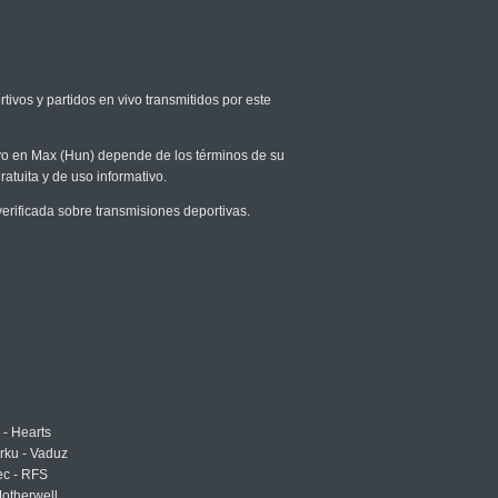
tivos y partidos en vivo transmitidos por este
vivo en Max (Hun) depende de los términos de su
ratuita y de uso informativo.
rificada sobre transmisiones deportivas.
 - Hearts
urku - Vaduz
ec - RFS
otherwell