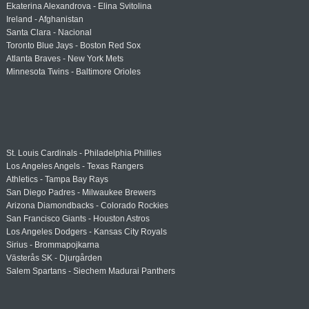
Ekaterina Alexandrova - Elina Svitolina
Ireland - Afghanistan
Santa Clara - Nacional
Toronto Blue Jays - Boston Red Sox
Atlanta Braves - New York Mets
Minnesota Twins - Baltimore Orioles
St. Louis Cardinals - Philadelphia Phillies
Los Angeles Angels - Texas Rangers
Athletics - Tampa Bay Rays
San Diego Padres - Milwaukee Brewers
Arizona Diamondbacks - Colorado Rockies
San Francisco Giants - Houston Astros
Los Angeles Dodgers - Kansas City Royals
Sirius - Brommapojkarna
Västerås SK - Djurgården
Salem Spartans - Siechem Madurai Panthers